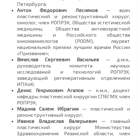
Петербурга;
Антон Федорович Лесняков
— врач
пластический и реконструктивный хирург,
онколог, член РОПРЭХ, Общества эстетической
медицины, Общества антивозрастной
медицины и Российского общества
онкомаммологов (РООМ), лауреат
национальной премии лучшим врачам России
«Призвание»;
Вячеслав Сергеевич Васильев
— д.м.н.,
руководитель комитета научных
исследований и технологий РОПРЭХ,
заведующий регенеративным отделением
ИПХиК;
Денис Генрихович Агапов
— к.м.н., доцент
кафедры пластической хирургии СПбГМУ, член
РОПРЭХ;
Мадина Салем Ибрагим
— пластический и
реконструктивный хирург;
Иванов Владислав Валерьевич
— главный
пластический хирург Министерства
Здравоохранения Рязанской области, член