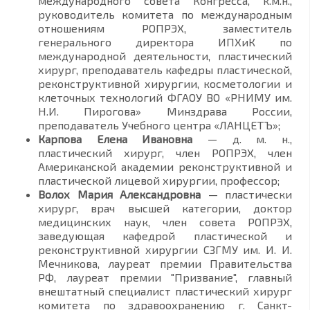
международного совета Конгресса, к.м.н.,
руководитель комитета по международным
отношениям РОПРЭХ, заместитель
генерального директора ИПХиК по
международной деятельности, пластический
хирург, преподаватель кафедры пластической,
реконструктивной хирургии, косметологии и
клеточных технологий ФГАОУ ВО «РНИМУ им.
Н.И. Пирогова» Минздрава России,
преподаватель Учебного центра «ЛАНЦЕТЪ»;
Карпова Елена Ивановна
— д. м. н.,
пластический хирург, член РОПРЭХ, член
Американской академии реконструктивной и
пластической лицевой хирургии, профессор;
Волох Мария Александровна
— пластически
хирург, врач высшей категории, доктор
медицинских наук, член совета РОПРЭХ,
заведующая кафедрой пластической и
реконструктивной хирургии СЗГМУ им. И. И.
Мечникова, лауреат премии Правительства
РФ, лауреат премии "Призвание", главный
внештатный специалист пластический хирург
комитета по здравоохранению г. Санкт-