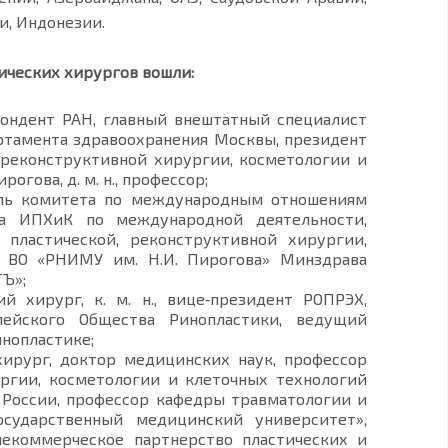
и, Индонезии.
ических хирургов вошли:
ондент РАН, главный внештатный специалист
ртамента здравоохранения Москвы, президент
реконструктивной хирургии, косметологии и
гова, д. м. н., профессор;
ель комитета по международным отношениям
ра ИПХиК по международной деятельности,
 пластической, реконструктивной хирургии,
 ВО «РНИМУ им. Н.И. Пирогова» Минздрава
ТЪ»;
 хирург, к. м. н., вице‑президент РОПРЭХ,
пейского Общества Ринопластики, ведущий
нопластике;
ирург, доктор медицинских наук, профессор
ргии, косметологии и клеточных технологий
России, профессор кафедры травматологии и
сударственный медицинский университет»,
некоммерческое партнерство пластических и