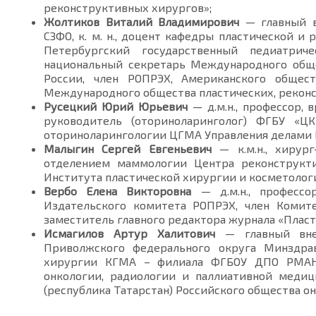
реконструктивных хирургов»;
Жолтиков Виталий Владимирович
— главный в
СЗФО, к. м. н., доцент кафедры пластической и
Петербургский государственный педиатри
национальный секретарь Международного обще
России, член РОПРЭХ, Американского общест
Международного общества пластических, реконс
Русецкий Юрий Юрьевич
— д.м.н., профессор, 
руководитель (оториноларинголог) ФГБУ «Ц
оториноларингологии ЦГМА Управления делами 
Малыгин Сергей Евгеньевич
— к.м.н., хирург
отделением маммологии Центра реконструкт
Института пластической хирургии и косметологи
Вербо Елена Викторовна
— д.м.н., профессо
Издательского комитета РОПРЭХ, член Комит
заместитель главного редактора журнала «Пласт
Исмагилов Артур Халитович
— главный внеш
Приволжского федерального округа Минздра
хирургии КГМА – филиала ФГБОУ ДПО РМАН
онкологии, радиологии и паллиативной меди
(республика Татарстан) Российского общества он