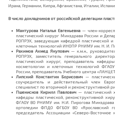
Ирана, Германии, Кипра, Афганистана, Италии, Испани
В число докладчиков от российской делегации пласт
Мантурова Наталья Евгеньевна
— член-корресп
пластический хирург Минздрава России и Депа
РОПРЭХ, заведующая кафедрой пластической и 
клеточных технологий ИНОПР РНИМУ им. Н. И. Пиро
Рахимов Ахмед Якупович
— к.м.н., руководит
РОПРЭХ, заместитель генерального директо
пластический хирург, преподаватель кафедры
косметологии и клеточных технологий ФГАОУ
России, преподаватель Учебного центра «ЛАНЦЕ
Липский Константин Борисович
— пластический
соучредитель и действительный член Евро
специалист по вторичной и реконструктивной ри
Пшениснов Кирилл Павлович
— пластический х
кафедры пластической, реконструктивной хиру
ФГАОУ ВО РНИМУ им. Н.И. Пирогова Минздрава 
ортопедии ФПДО ФГБОУ ВО «Ярославский го
председатель Ассоциации «Северо-Восточное 