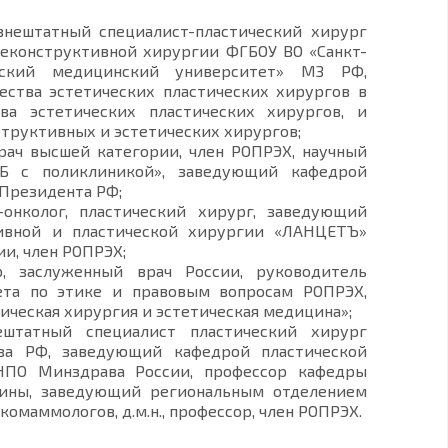
нештатный специалист-пластический хирург
 реконструктивной хирургии ФГБОУ ВО «Санкт-
ческий медицинский университет» МЗ РФ,
ства эстетических пластических хирургов в
ва эстетических пластических хирургов, и
труктивных и эстетических хирургов;
врач высшей категории, член РОПРЭХ, научный
КБ с поликлиникой», заведующий кафедрой
Президента РФ;
-онколог, пластический хирург, заведующий
ивной и пластической хирургии «ЛАНЦЕТЪ»
и, член РОПРЭХ;
р, заслуженный врач России, руководитель
ета по этике и правовым вопросам РОПРЭХ,
ическая хирургия и эстетическая медицина»;
татный специалист пластический хирург
ва РФ, заведующий кафедрой пластической
ПО Минздрава России, профессор кафедры
цины, заведующий региональным отделением
комаммологов, д.м.н., профессор, член РОПРЭХ.