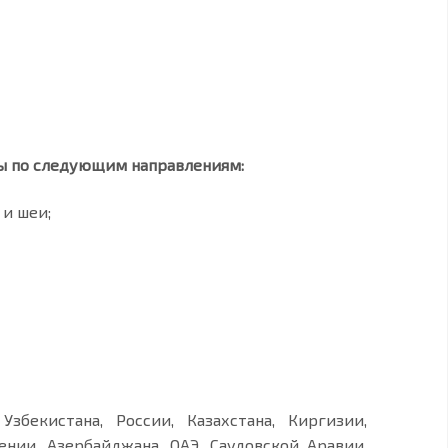
мы по следующим направлениям:
 и шеи;
збекистана, России, Казахстана, Киргизии,
ении, Азербайджана, ОАЭ, Саудовской Аравии,